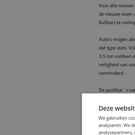
Voor alle nieuwe 
de nieuwe eisen v
bullbars te verko
Auto’s mogen all
dat type auto. Vo
3,5 ton voldoen 
veiligheid van vo
verminderd.
De pushbar`s van
wetgeving.
Deze websit
We gebruiken coo
analyseren. We de
analysepartners,