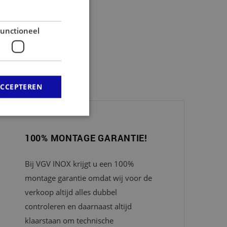
unctioneel
rra.
ACCEPTEREN
100% MONTAGE GARANTIE!
Bij VGV INOX krijgt u een 100%
montage garantie omdat wij voor de
verkoop altijd alles dubbel
controleren en daarnaast altijd
klaarstaan om technische