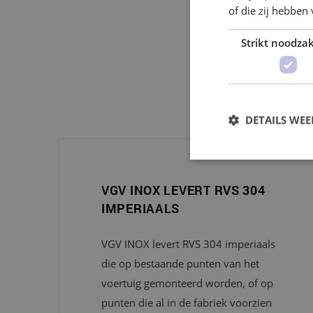
of die zij hebbe
Strikt noodzak
Lor
DETAILS WE
VGV INOX LEVERT RVS 304
IMPERIAALS
VGV INOX levert RVS 304 imperiaals
die op bestaande punten van het
voertuig gemonteerd worden, of op
punten die al in de fabriek voorzien