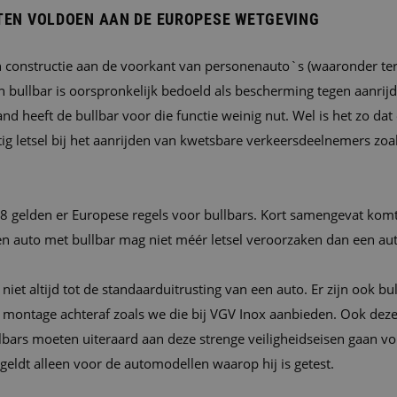
TEN VOLDOEN AAN DE EUROPESE WETGEVING
en constructie aan de voorkant van personenauto`s (waaronder te
n bullbar is oorspronkelijk bedoeld als bescherming tegen aanrij
and heeft de bullbar voor die functie weinig nut. Wel is het zo dat
ig letsel bij het aanrijden van kwetsbare verkeersdeelnemers zoa
8 gelden er Europese regels voor bullbars. Kort samengevat komt
en auto met bullbar mag niet méér letsel veroorzaken dan een aut
niet altijd tot de standaarduitrusting van een auto. Er zijn ook bu
r montage achteraf zoals we die bij VGV Inox aanbieden. Ook deze
bars moeten uiteraard aan deze strenge veiligheidseisen gaan vo
eldt alleen voor de automodellen waarop hij is getest.