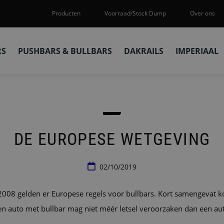
Producten
Voorraad/Stock Dump
Over ons
RS
PUSHBARS & BULLBARS
DAKRAILS
IMPERIAAL
DE EUROPESE WETGEVING
02/10/2019
2008 gelden er Europese regels voor bullbars. Kort samengevat k
en auto met bullbar mag niet méér letsel veroorzaken dan een aut