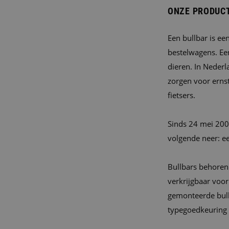
ONZE PRODUC
Een bullbar is e
bestelwagens. Ee
dieren. In Nederl
zorgen voor ernst
fietsers.
Sinds 24 mei 200
volgende neer: e
Bullbars behoren 
verkrijgbaar voo
gemonteerde bull
typegoedkeuring g