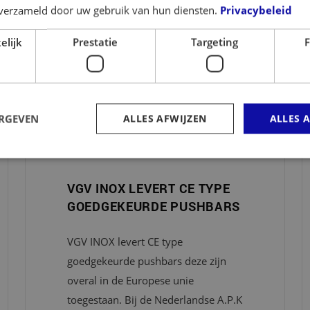
n verzameld door uw gebruik van hun diensten.
Privacybeleid
elijk
Prestatie
Targeting
F
MEER NIEUWS
em ipsum dolor sit amet consectetur adisciping elit maecanas vive
ERGEVEN
ALLES AFWIJZEN
ALLES 
VGV INOX LEVERT CE TYPE
GOEDGEKEURDE PUSHBARS
VGV INOX levert CE type
goedgekeurde pushbars deze zijn
overal in de Europese unie
toegestaan. Bij de Nederlandse A.P.K