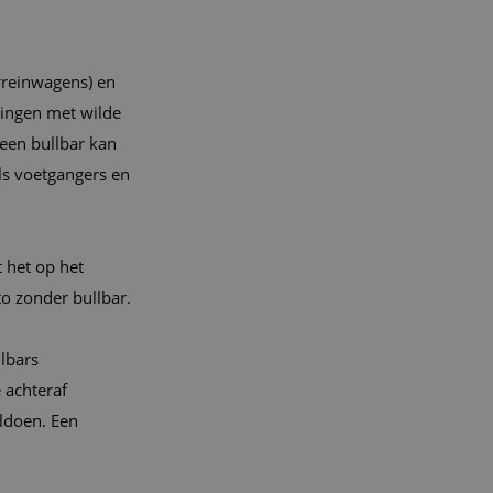
rreinwagens) en
dingen met wilde
 een bullbar kan
ls voetgangers en
 het op het
o zonder bullbar.
llbars
 achteraf
ldoen. Een