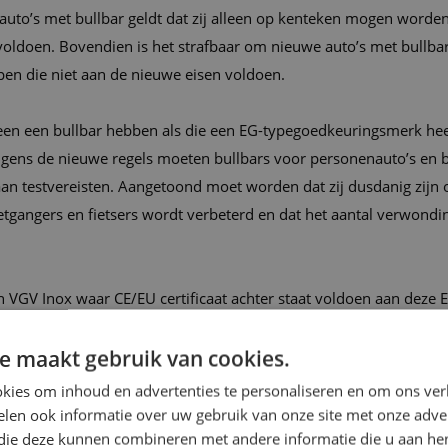
auto’s met bullbar geldt dat zij alleen op kenteken mogen worden 
oldoen. Bovendien is het strafbaar om nieuwe auto’s met bullbar
pen die niet aan de nieuwe eisen voldoen.
een een bullbar hebben als die een EG-typegoedkeuringsmerk heef
lgens de nieuwe regels moeten bullbars voor personenauto’s en be
aan testvereisten. Aangetoond moet worden dat zij dusdanig zijn
etgangers en fietsers wordt verbeterd en dat het aantal verwond
 VGV Inox waar CE/EU certificaat achter staat voldoen aan deze 
e maakt gebruik van cookies.
kies om inhoud en advertenties te personaliseren en om ons ver
len ook informatie over uw gebruik van onze site met onze adver
 die deze kunnen combineren met andere informatie die u aan hen