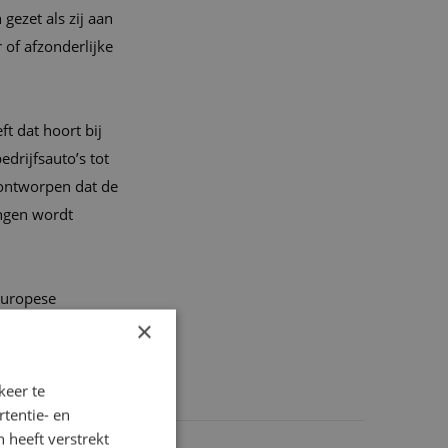
gezet als zij aan
 of afzonderlijke
t dat hoort bij
drijfsauto’s tot
 ontworpen dat de
ingen wordt
Europese
×
keer te
tentie- en
 heeft verstrekt