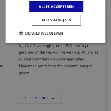
ALLES ACCEPTEREN
ALLES AFWIJZEN
100% MONTAGE GARANTIE!
DETAILS WEERGEVEN
Bij VGV INOX krijgt u een 100% montage
garantie omdat wij voor de verkoop altijd alles
dubbel controleren en daarnaast altijd
 de
klaarstaan om technische ondersteuning te
geven.
LEES VERDER