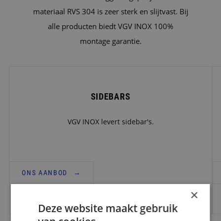
materiaal RVS 304 is zeer sterk en slijtvast. Bij
alle producten biedt VGV INOX 100%
montage garantie.
SIDEBARS
VGV INOX levert sidebar's.
ONS AANBOD
×
Deze website maakt gebruik