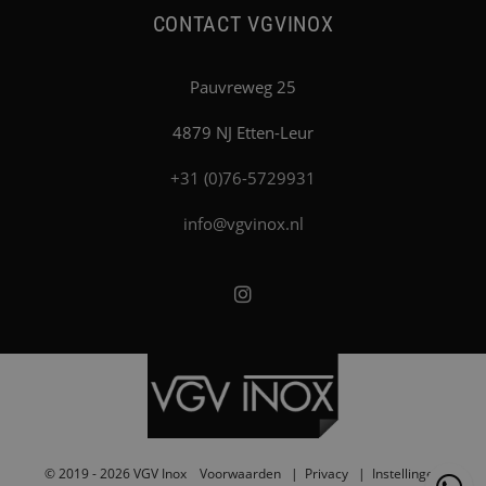
Wetgeving
CONTACT VGVINOX
Nieuws
Retourneren
FAQ
Pauvreweg 25
4879 NJ Etten-Leur
+31 (0)76-5729931
info@vgvinox.nl
© 2019 - 2026 VGV Inox
Voorwaarden
Privacy
Instellingen