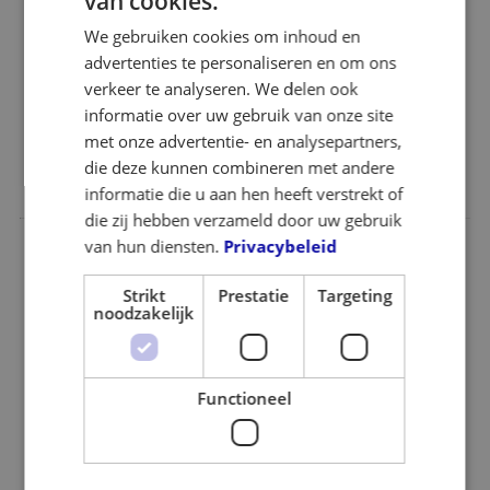
van cookies.
We gebruiken cookies om inhoud en
advertenties te personaliseren en om ons
verkeer te analyseren. We delen ook
BEKIJK ALLE PRODUCTEN
informatie over uw gebruik van onze site
met onze advertentie- en analysepartners,
die deze kunnen combineren met andere
informatie die u aan hen heeft verstrekt of
die zij hebben verzameld door uw gebruik
van hun diensten.
Privacybeleid
Strikt
Prestatie
Targeting
noodzakelijk
VGV INOX NIEUWS
Functioneel
Het laatste nieuws over Pushbars, Bullbars, Sidebars,
Rearbars en unieke accessoires voor bijna alle merken
auto's.