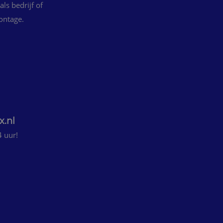
ls bedrijf of
ontage.
x.nl
4 uur!