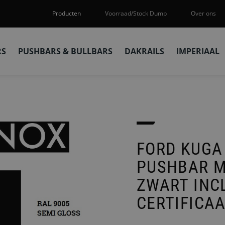
Producten
Voorraad/Stock Dump
Over ons
RS
PUSHBARS & BULLBARS
DAKRAILS
IMPERIAAL
FORD KUGA 
PUSHBAR M
ZWART INCL
CERTIFICA