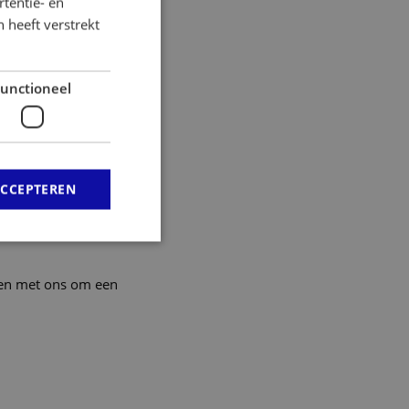
tentie- en
 heeft verstrekt
unctioneel
ACCEPTEREN
men met ons om een