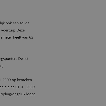
ijk ook een solide
 voertuig. Deze
iameter heeft van 63
ngspunten. De set
ng.
-01-2009 op kenteken
gen die na 01-01-2009
nrijding/ongeluk loopt