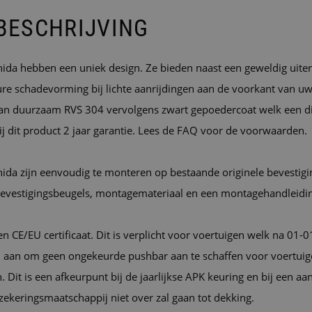
BESCHRIJVING
da hebben een uniek design. Ze bieden naast een geweldig uiterl
re schadevorming bij lichte aanrijdingen aan de voorkant van uw
an duurzaam RVS 304 vervolgens zwart gepoedercoat welk een d
ij dit product 2 jaar garantie. Lees de FAQ voor de voorwaarden.
ida zijn eenvoudig te monteren op bestaande originele bevestigi
 bevestigingsbeugels, montagemateriaal en een montagehandleidi
n CE/EU certificaat. Dit is verplicht voor voertuigen welk na 01
n u aan om geen ongekeurde pushbar aan te schaffen voor voertui
. Dit is een afkeurpunt bij de jaarlijkse APK keuring en bij een aa
rzekeringsmaatschappij niet over zal gaan tot dekking.