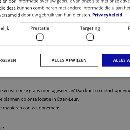
len ook informatie over uw gebruik van onze site met onze adver
 die deze kunnen combineren met andere informatie die u aan hen
n verzameld door uw gebruik van hun diensten.
Privacybeleid
elijk
Prestatie
Targeting
F
 gekeurd
eugels
iaal
ERGEVEN
ALLES AFWIJZEN
ALLES 
eiding
aken van onze gratis montageservice? Dan kunt u contact opne
e plannen op onze locatie in Etten-Leur.
de manieren contact opnemen:
ier