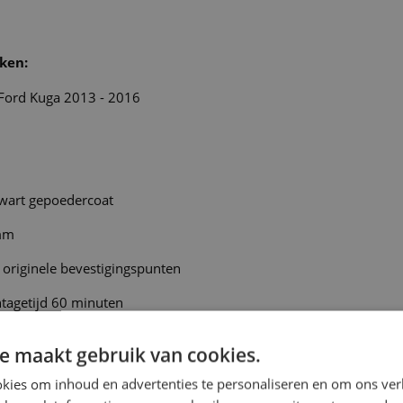
ken:
 Ford Kuga 2013 - 2016
wart gepoedercoat
mm
 originele bevestigingspunten
tagetijd 60 minuten
e!!
e maakt gebruik van cookies.
garantie
kies om inhoud en advertenties te personaliseren en om ons ver