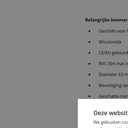
Belangrijke kenmer
Geschikt voor
Misutonida
CE/EU gekeurd
RVS 304 mat z
Diameter 63 
Bevestiging op
Geschatte mon
10 jaar garanti
Deze websit
100% montage 
We gebruiken coo