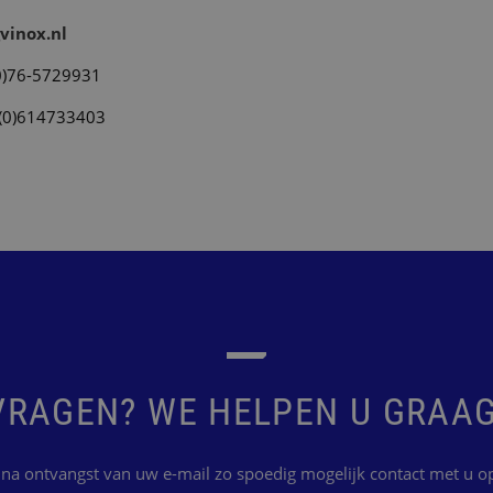
vinox.nl
0)76-5729931
(0)614733403
VRAGEN? WE HELPEN U GRAAG
na ontvangst van uw e-mail zo spoedig mogelijk contact met u op